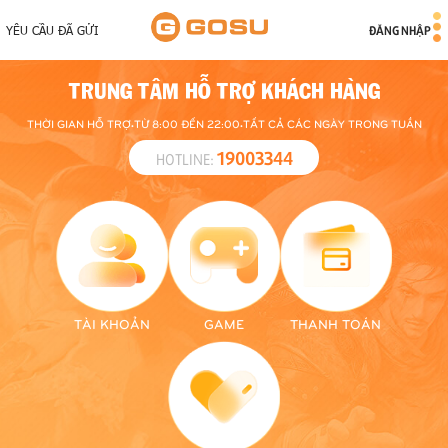
YÊU CẦU ĐÃ GỬI
ĐĂNG NHẬP
TRUNG TÂM
HỖ TRỢ KHÁCH HÀNG
.
.
THỜI GIAN HỖ TRỢ
TỪ 8:00 ĐẾN 22:00
TẤT CẢ CÁC NGÀY TRONG TUẦN
19003344
HOTLINE:
Client Game
Ngạo Kiếm
Cửu Âm
TÀI KHOẢN
GAME
THANH TOÁN
Vô Song
Chân Kinh
Origin
Mobile Game