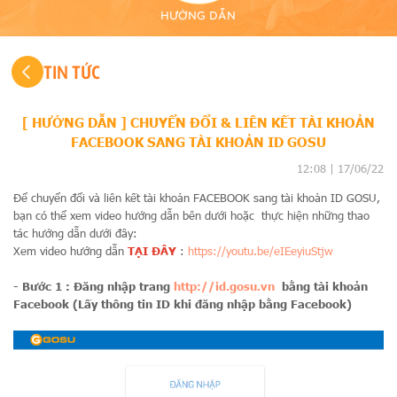
HƯỚNG DẪN
Vạn Thắng
Hơi Thở Hải
Ngạo Kiếm
Cửu Âm
Đỉnh Phong
TIN TỨC
Nam Đế
Tặc
Vô Song
Chân Kinh
2 - Tân
2D Mobile -
Tam Quốc
GOSU
[ HƯỚNG DẪN ] CHUYỂN ĐỔI & LIÊN KẾT TÀI KHOẢN
FACEBOOK SANG TÀI KHOẢN ID GOSU
12:08 | 17/06/22
Để chuyển đổi và liên kết tài khoản FACEBOOK sang tài khoản ID GOSU,
CỬU ÂM
bạn có thể xem video hướng dẫn bên dưới hoặc thực hiện những thao
CHÂN KINH
tác hướng dẫn dưới đây:
MOBILE
Xem video hướng dẫn
TẠI ĐÂY
:
https://youtu.be/eIEeyiuStjw
- Bước 1 : Đăng nhập trang
http://id.gosu.vn
bằng tài khoản
Facebook (Lấy thông tin ID khi đăng nhập bằng Facebook)