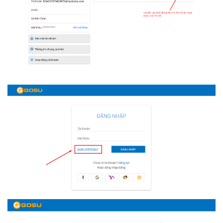
BẠN MUỐN ĐỔI SANG
GAME
KHÁC?
OK
CANCEL