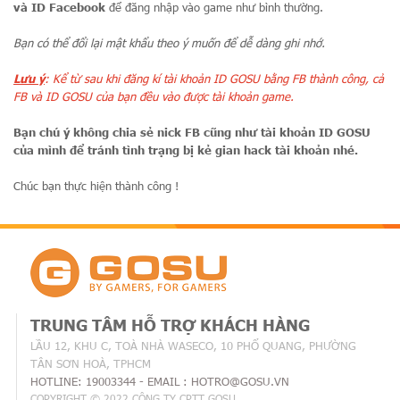
và ID Facebook
để đăng nhập vào game như bình thường.
Bạn có thể đổi lại mật khẩu theo ý muốn để dễ dàng ghi nhớ.
Lưu ý
: Kể từ sau khi đăng kí tài khoản ID GOSU bằng FB thành công, cả
FB và ID GOSU của bạn đều vào được tài khoản game.
Bạn chú ý không chia sẻ nick FB cũng như tài khoản ID GOSU
của mình để tránh tình trạng bị kẻ gian hack tài khoản nhé.
Chúc bạn thực hiện thành công !
TRUNG TÂM HỖ TRỢ KHÁCH HÀNG
LẦU 12, KHU C, TOÀ NHÀ WASECO, 10 PHỔ QUANG, PHƯỜNG
TÂN SƠN HOÀ, TPHCM
HOTLINE: 19003344 - EMAIL : HOTRO@GOSU.VN
COPYRIGHT © 2022 CÔNG TY CPTT GOSU